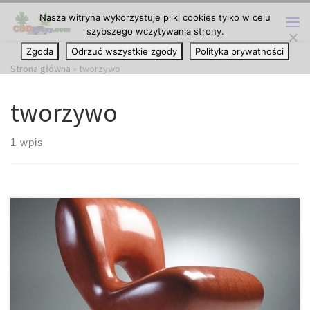
Nasza witryna wykorzystuje pliki cookies tylko w celu
Przejdź do treści
szybszego wczytywania strony.
Me
Zgoda
Odrzuć wszystkie zgody
Polityka prywatności
Strona główna
»
tworzywo
tworzywo
1 wpis
Co jeżeli, tworzywo sztuczne mogłoby być wykonane bez użycia
paliw kopalnych i toksycznych substancji chemicznych? Australijska
firma właśnie to zrobiła, tworząc tworzywo sztuczne, które może
przekształcić konopie w praktycznie wszystko. Zeoform to
obiecujące rozwiązanie dla tradycyjnych tworzyw sztucznych. Jest