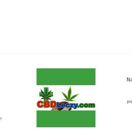
Na
pr
y