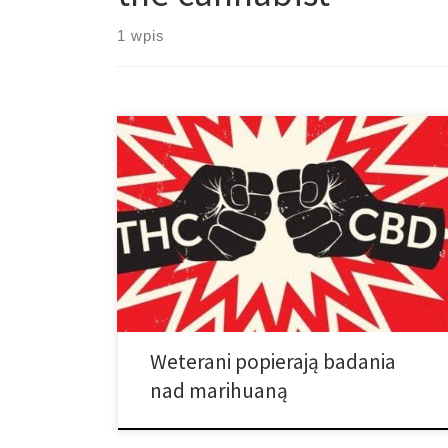
1 wpis
Ankieta Amerykańskiego Legionu: Weterani w
zdecydowanej większości popierają badania nad
marihuaną. Nowa ankieta dowodzi, że weterani
wojskowi w USA i z szerokiej gamy demograficznej,
popierają legalizacje medycznej marihuany. Dzięki
wyborom, które pokazują, że poparcie Amerykanów
dla legalizacji marihuany osiągnęło nowe maksimum,
nowa ankieta przeprowadzona przez American
Legion pokazuje silne wsparcie […]
Weterani popierają badania
nad marihuaną