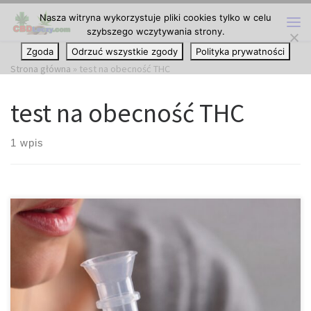
Nasza witryna wykorzystuje pliki cookies tylko w celu
Przejdź do treści
szybszego wczytywania strony.
Me
Zgoda
Odrzuć wszystkie zgody
Polityka prywatności
Strona główna
»
test na obecność THC
test na obecność THC
1 wpis
Jak długo THC utrzymuje się w ślinie i kiedy może zostać wykryte?
THC, czyli tetrahydrokannabinol, to główny składnik
psychoaktywny występujący w konopiach. Substancja ta
odpowiada za charakterystyczne działanie marihuany wpływające
między innymi na samopoczucie, koncentrację, refleks, percepcję