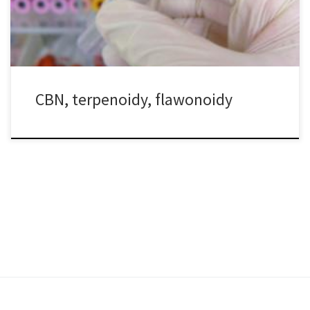
kannabinoidy zyskują całą uwagę, marihuana zawiera ponad 100
[…]
CBN, terpenoidy, flawonoidy