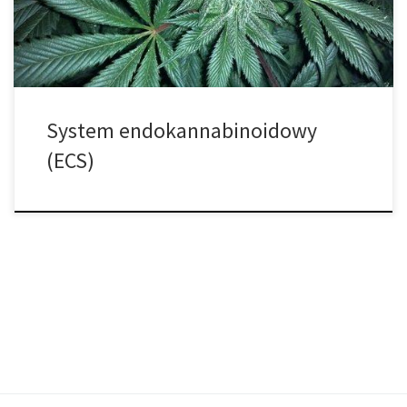
ciele człowieka. Układ endokannabinoidowy scharakteryzowano
pod koniec lat […]
System endokannabinoidowy
(ECS)