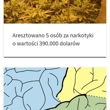
County. Syntetyczna marihuana, jak to jest błędnie […]
Aresztowano 5 osób za narkotyki
o wartości 390.000 dolarów
Nowe wytyczne z American Academy of Neurology wspierają
medyczną marihuanę jako opcję leczenia dla pacjentów z SM.
Opublikowane w poprzednim miesiącu wytyczne w czasopiśmie
Neurology, obejmują szeroki zakres leków komplementarnych i
alternatywnych zwykle używanych, gdy konwencjonalne metody
leczenia zawodzą. Wśród tych nielicznych, które wydają się