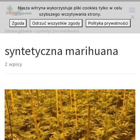
Nasza witryna wykorzystuje pliki cookies tylko w celu
Przejdź do treści
szybszego wczytywania strony.
Me
Zgoda
Odrzuć wszystkie zgody
Polityka prywatności
Strona główna
»
syntetyczna marihuana
syntetyczna marihuana
2 wpisy
W Bell County, Teksas, aresztowano pięciu podejrzanych zaraz po
tym, jak urzędnicy przejęli narkotyki o wartości ponad 390.000
dolarów. Była to kokaina oraz „syntetyczna marihuana”, znana
jako K2 Spice. Przejęcie jest następstwem prowadzonego przez
Bell County Organized Crime Unit dochodzenia w obszarze Bell