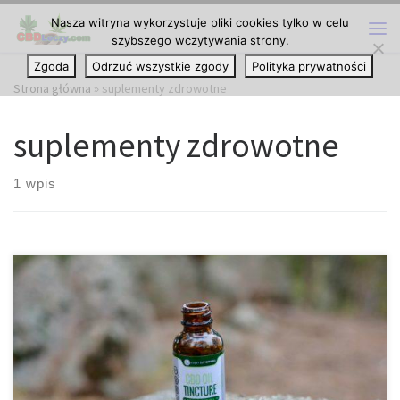
Nasza witryna wykorzystuje pliki cookies tylko w celu
Przejdź do treści
szybszego wczytywania strony.
Me
Zgoda
Odrzuć wszystkie zgody
Polityka prywatności
Strona główna
»
suplementy zdrowotne
suplementy zdrowotne
1 wpis
Jeśli to czytasz, być może znasz już przeciwzapalne efekty
cannabis. Badania pokazują, że kannabinoidy takie jak THC, CBD,
CBG i CBC mogą pomóc w zwalczaniu stanów zapalnych w całym
ciele. Niektóre terpeny znajdujące się w konopiach, a w tym
linalool, limonen i eukaliptol, również posiadają potencjał