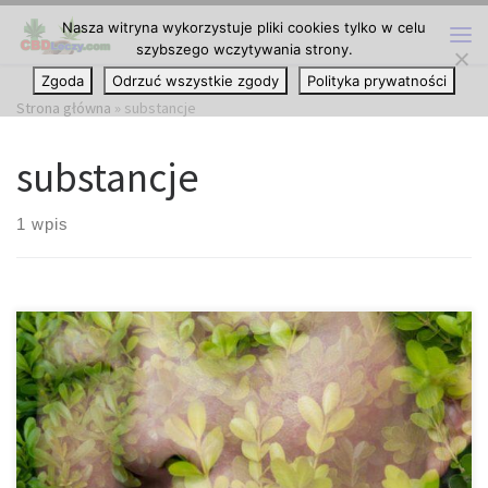
Nasza witryna wykorzystuje pliki cookies tylko w celu
Przejdź do treści
szybszego wczytywania strony.
Me
Zgoda
Odrzuć wszystkie zgody
Polityka prywatności
Strona główna
»
substancje
substancje
1 wpis
Badania mówią, że halucynacje poprawiają zdrowie psychiczne i
obniżają ryzyko popełnienia samobójstwa. Po prawie 50 latach
błędnych informacji może być dość trudno przełamać głęboko
zakorzeniony strach przed pochłonięciem przez szaleństwo. Na
szczęście, żyjemy w bardziej oświeconym czasie, w którym proste