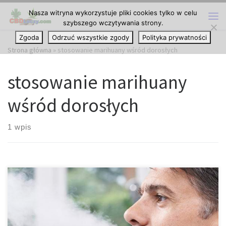
Nasza witryna wykorzystuje pliki cookies tylko w celu
Przejdź do treści
szybszego wczytywania strony.
Me
Zgoda
Odrzuć wszystkie zgody
Polityka prywatności
Strona główna
»
stosowanie marihuany wśród dorosłych
stosowanie marihuany
wśród dorosłych
1 wpis
Czy legalizacja wpływa na zwiększone wykorzystanie substancji
przez dorosłych? Naukowcy zauważyli, że nie ma badań
dotyczących wpływu legalizacji marihuany na wskaźnik