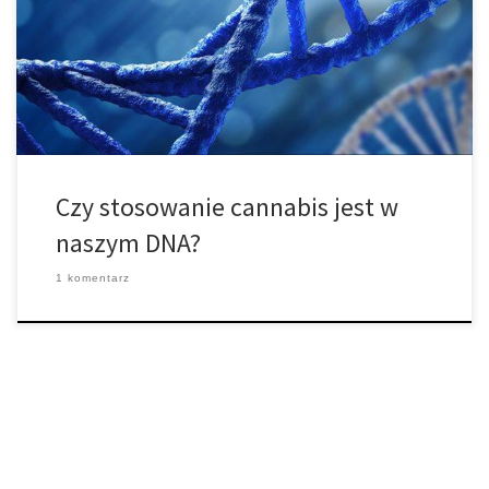
że ludzie współistnieją z tą rośliną od długiego czasu. Zakaz
marihuany istnieje stosunkowo od niedawna Lekarze stosowali
zioła w praktyce klinicznej w Stanach Zjednoczonych do końca lat
trzydziestych. Ale czy to oznacza, że ludzie […]
Czy stosowanie cannabis jest w
naszym DNA?
1 komentarz