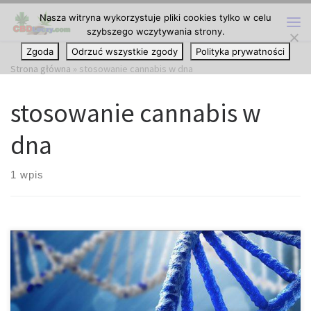
Nasza witryna wykorzystuje pliki cookies tylko w celu
Przejdź do treści
szybszego wczytywania strony.
Me
Zgoda
Odrzuć wszystkie zgody
Polityka prywatności
Strona główna
»
stosowanie cannabis w dna
stosowanie cannabis w
dna
1 wpis
Cannabis należy do najstarszych uprawianych roślin leczniczych.
Historia rolnictwa pochodzi sprzed ponad 12.000 lat, co oznacza,