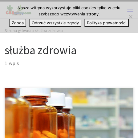
Nasza witryna wykorzystuje pliki cookies tylko w celu
Przejdź do treści
szybszego wczytywania strony.
Me
Zgoda
Odrzuć wszystkie zgody
Polityka prywatności
Strona główna
»
służba zdrowia
służba zdrowia
1 wpis
Niedawne badania przeprowadzone na dorosłych bliźniętach
sugerują, że stosowanie konopi w jakimkolwiek wieku nie ma
wpływu na inteligencję. Badanie, w których jedno z bliźniąt
stosowało konopie przez dłuższy czas, a drugie wcale,
przeprowadzone przez Narodową Akademię Nauki w USA