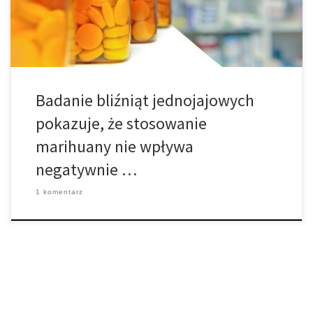
stwierdziło, że konopia nie ma negatywnego wpływu na
inteligencję, w tym […]
Badanie bliźniąt jednojajowych
pokazuje, że stosowanie
marihuany nie wpływa
negatywnie …
1 komentarz