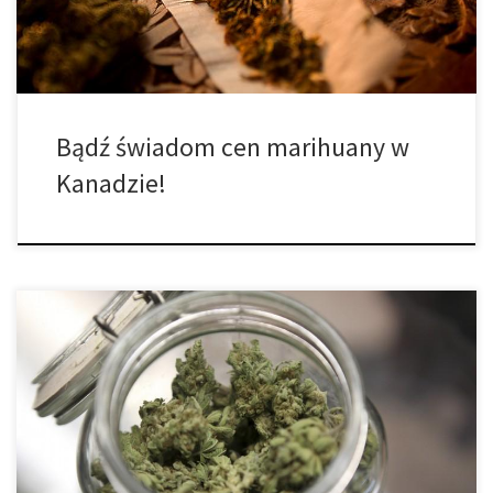
jest pierwotny zakres […]
Bądź świadom cen marihuany w
Kanadzie!
Słyszałeś o medycznej marihuanie? Jesteśmy pewni, że tak!
Jeżeli jednak odpowiedź brzmi nie, to poniżej znajdziesz
wszystko, co musisz o niej wiedzieć: Medyczna marihuana jest w
zasadzie narkotykiem, który stosowany jest przede wszystkim w
celach leczniczych. Istnieje bardzo wiele celów medycznych, w
których kannabis znajduje swoje zastosowanie. Niektórymi z nich