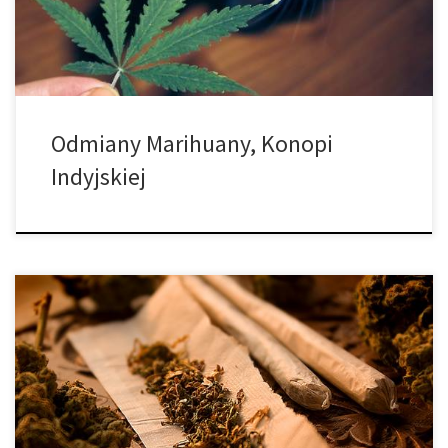
wypada w porównaniu jakości do innych […]
Odmiany Marihuany, Konopi
Indyjskiej
Ludzie, którzy doświadczają bólu rozważą cokolwiek, tylko aby
sobie pomóc i pozbyć się dokuczającego bólu. Stały ból może
powodować, że ludzie stają się źli, są w złym humorze,
sfrustrowani, mają dość życia, towarzyszy im stałe zmęczenie,
stres, a także całe mnóstwo innych dolegliwości. A to nawet nie