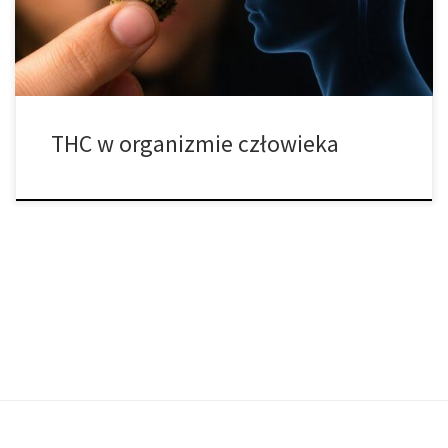
rzeczywistości jego wpływ na organizm jest znacznie bardziej
złożony niż samo wywołanie […]
THC w organizmie człowieka