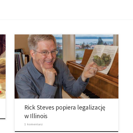
We wtorek, znana postać radiowa i telewizyjna, Rick
Steves, członek zarządu NORML udał się do Illinois,
aby poprzeć legalizację marihuany w legislaturze
stanowej. „Kiedy zalegalizujesz marihuanę jej zużycie
nie idzie do góry, nastolatkowie nie zaczynają po nią
sięgać, przestępczość nie rośnie, co idzie w górę to
przychód podatkowy, co oznacza […]
Rick Steves popiera legalizację
w Illinois
1 komentarz