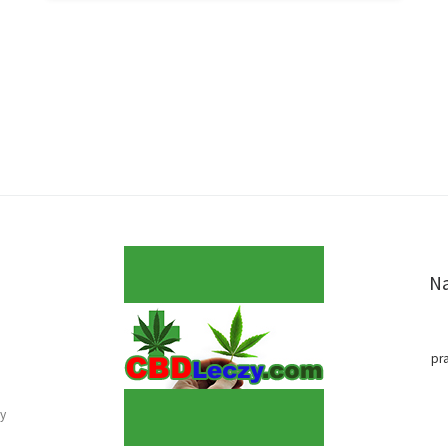
Na
pr
y