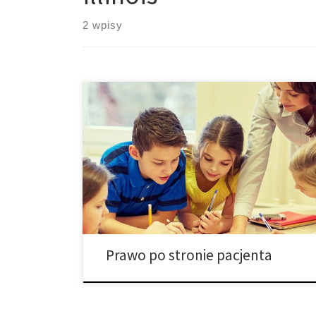
2 wpisy
11-letnia pacjentka medycznej marihuany z Illinois
może teraz bezpiecznie korzystać ze swojego leku w
szkole. W tym miesiącu sędzia John Robert Blakey
orzekł na korzyść Ashley Surin po tym jak ona i jej
rodzina pozwała Schaumburg School District 54 i stan
Illinois, aby Ashley miała prawo do stosowania
medycznej marihuany […]
Prawo po stronie pacjenta