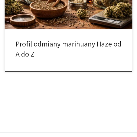
senności. Dla wielu osób Haze oznacza sativowy temperament,
[…]
Profil odmiany marihuany Haze od
A do Z