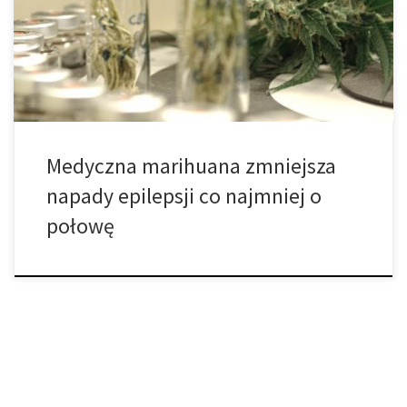
skuteczności i bezpieczeństwa leku o nazwie Epidiolex,
oczyszczonej postaci kannabidiolu (CBD), związku znajdującego
się w marihuanie. Lek doprowadził do średniego zmniejszenia
częstości napadów […]
Medyczna marihuana zmniejsza
napady epilepsji co najmniej o
połowę