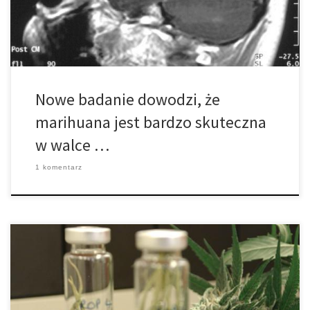
po chemio- i radioterapii. GW Pharmaceuticals połączyło dwa […]
Nowe badanie dowodzi, że
marihuana jest bardzo skuteczna
w walce …
1 komentarz
Ekstrakt z konopi wykazuje ogromny potencjał w leczeniu
padaczki wieku dziecięcego, według danych opublikowanych na
początku tego tygodnia. Brytyjski producent leków GW
Pharmaceuticals opublikował pierwsze wyniki dotyczące