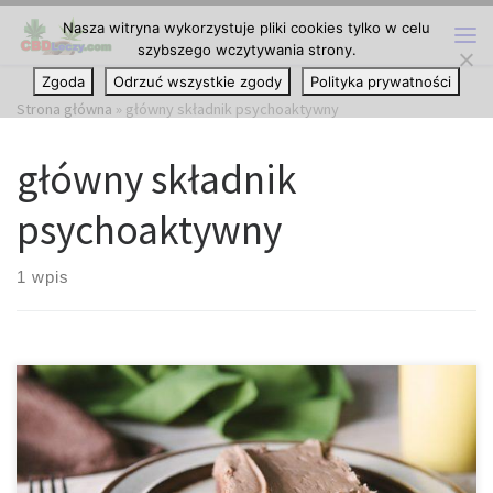
Nasza witryna wykorzystuje pliki cookies tylko w celu
Przejdź do treści
szybszego wczytywania strony.
Me
Zgoda
Odrzuć wszystkie zgody
Polityka prywatności
Strona główna
»
główny składnik psychoaktywny
główny składnik
psychoaktywny
1 wpis
Skrót THC, który oznacza delta-9-tetrahydrokannabinol lub Δ-9-
tetrahydrokannabinol (Δ-9-THC), to cząsteczka kannabinoidowa
pochodząca z marihuany (cannabis), która od dawna jest