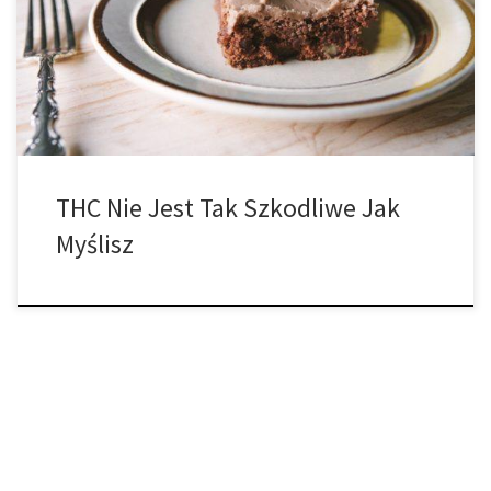
uznawana za główny składnik psychoaktywny rośliny – czyli
substancję, która powoduje, że użytkownicy doświadczają
popularnego dla marihuany haju. THC jest tylko jedną z ponad 400
różnych substancji aktywnych – i 60 […]
THC Nie Jest Tak Szkodliwe Jak
Myślisz