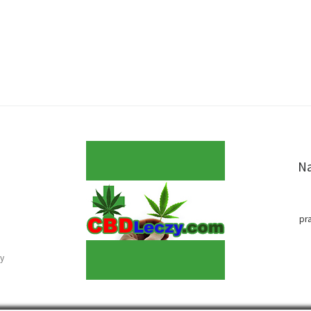
Na
pr
y