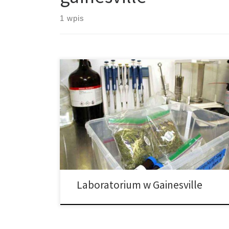
1 wpis
Planowane jest otworzenie laboratorium testującego
cannabis w Gainesville. Gainesville wkrótce stanie się
domem pierwszego na Florydzie ośrodka testującego
marihuanę. EVIO Labs Florida, Gainesville,
laboratorium znajdujące się w budowie w północnym
Gainesville, na zachód od Main Street, zostanie
otwarte w kwietniu lub w maju, powiedział Ryan
Hurley, kierownik biura laboratorium. Główna […]
Laboratorium w Gainesville