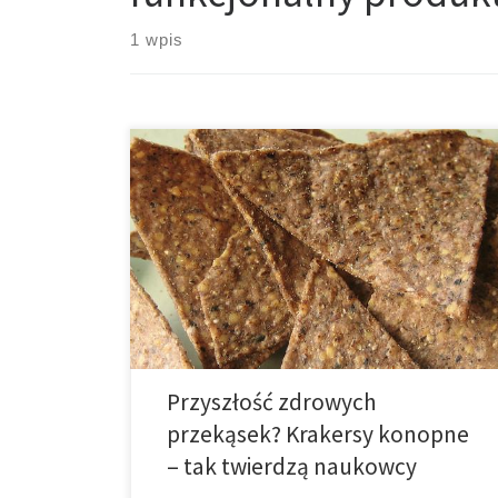
1 wpis
Żadne dwa zwroty nie są lepiej znane społeczności
skupionej wokół zdrowego odżywiania jak „produkt
bezglutenowy”, a teraz naukowcy mówią, że stworzyli
przekąskę z konopi, które oże zaoferować o wiele
więcej korzyści. Zespół kanadyjskich i erbskich
naukowców do spraw żywności wymysliła krakersy
nowej formuły, które jak twierdzą, są o wiele
zdrowsze […]
Przyszłość zdrowych
przekąsek? Krakersy konopne
– tak twierdzą naukowcy