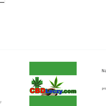
Na
pr
y