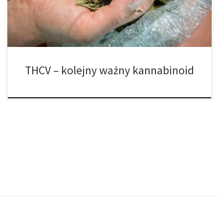
również i na kannabidiolu (CBD); to jednak kannabinoidy takie jak
[…]
THCV – kolejny ważny kannabinoid