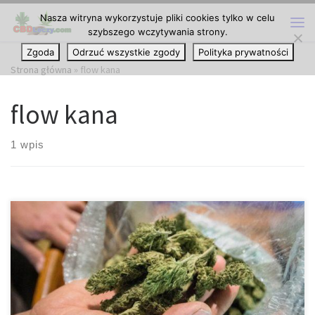
Nasza witryna wykorzystuje pliki cookies tylko w celu
Przejdź do treści
szybszego wczytywania strony.
Me
Zgoda
Odrzuć wszystkie zgody
Polityka prywatności
Strona główna
»
flow kana
flow kana
1 wpis
Rok 2019 może zostać zapamiętany jako rok, w którym mniejsze
kannabinoidy pojawiły się na scenie cannabis. Mimo iż, prawdą
jest, że rynek cannabis głównie koncentruje się na
tetrahydrokannabinolu (THC), odurzającym kannabinoidzie, który
większość konsumentów marihuany już poznała i pokochała; jak