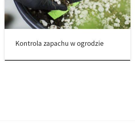
Dzisiaj omówimy w artykule niektóre z nich – i mamy nadzieję, że
[…]
Kontrola zapachu w ogrodzie