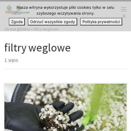
Nasza witryna wykorzystuje pliki cookies tylko w celu
Przejdź do treści
szybszego wczytywania strony.
Me
Zgoda
Odrzuć wszystkie zgody
Polityka prywatności
Strona główna
»
filtry weglowe
filtry weglowe
1 wpis
Intensywny zapach cannabis jest czymś, co powinno być
celebrowane przez wielu hodowców, ale niestety zapach może
przyciągać niepożądaną uwagę do ogrodu. Na szczęście,
opracowano techniki kontroli zapachu dla hodowców, którzy
potrzebują się go pozbyć lub posiadają wścibskich sąsiadów.