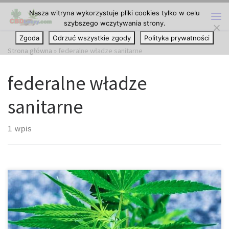
Nasza witryna wykorzystuje pliki cookies tylko w celu
Przejdź do treści
szybszego wczytywania strony.
Me
Zgoda
Odrzuć wszystkie zgody
Polityka prywatności
Strona główna
»
federalne władze sanitarne
federalne władze
sanitarne
1 wpis
Federalne władze sanitarne wydały pierwsze w historii
medycznej marihuanie ogłoszenie na wycofanie partii Purple
Kush, sprzedawanej przez producentów Greenleaf Medicinals.