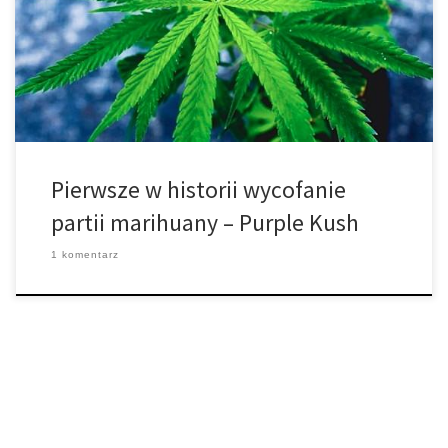
Odwołanie produktu zostało ogłoszone w piątek po
„zidentyfikowaniu problemów z praktykami produkcyjnymi
spółki”, zgodnie z oświadczeniem Health Canada. „Greenleaf
Medicinals instruuje klientów do natychmiastowego zaprzestania z
korzystania z jakiejkolwiek marihuany […]
Pierwsze w historii wycofanie
partii marihuany – Purple Kush
1 komentarz