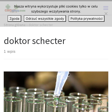
Nasza witryna wykorzystuje pliki cookies tylko w celu
Przejdź do treści
szybszego wczytywania strony.
Me
Zgoda
Odrzuć wszystkie zgody
Polityka prywatności
Strona główna
»
doktor schecter
doktor schecter
1 wpis
Cannabinoid Medical Clinic wkrótce będzie pierwszą kliniką w
Toronto, która specjalizuje się w medycznej marihuanie. Grupa
lekarzy, w tym współzałożyciel doktor Danial Schecter planuje
uruchomić praktyki medycznej marihuany. Znajdująca się na rogu
Yonge i Englinton, klinika medycznej marihuany będzie doskonałą