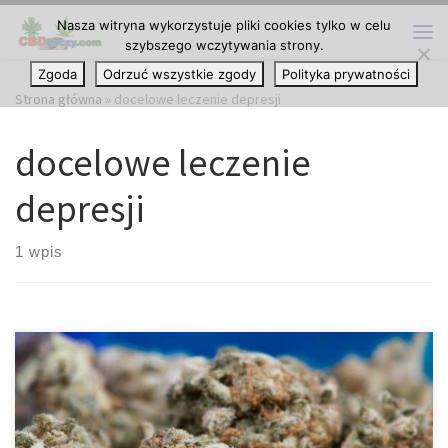
Nasza witryna wykorzystuje pliki cookies tylko w celu
Przejdź do treści
szybszego wczytywania strony.
Me
Zgoda
Odrzuć wszystkie zgody
Polityka prywatności
Strona główna
»
docelowe leczenie depresji
docelowe leczenie
depresji
1 wpis
Już od jakiegoś czasu medyczna marihuana znajduje się w
centrum uwagi jako potencjalne i docelowe leczenie depresji.