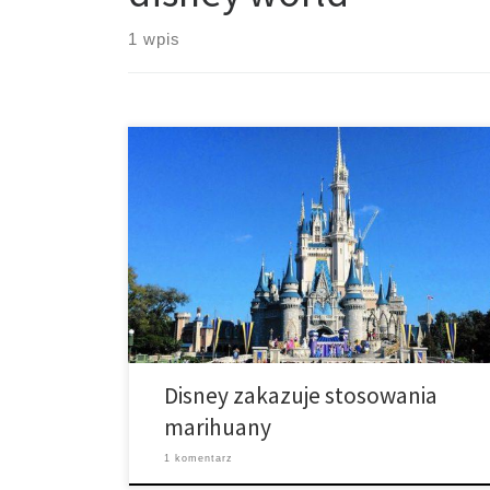
1 wpis
Disney World zakazuje stosowania marihuany w
swoich parkach. Na początku tego tygodnia, firma Walt
Disney Company odwróciła się od pacjentów
medycznej marihuany, zakazując stosowania cannabis
w parkach Disney World. Disney’s Magic Kingdom stało
się trochę mniej magiczne, ponieważ Disney World
oficjalnie zakazało stosowania marihuany w swoich
parkach. Zakaz stał się […]
Disney zakazuje stosowania
marihuany
1 komentarz