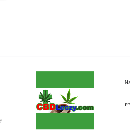
Na
pr
y