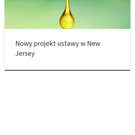
sprzedaży marihuany aż w 400 punktach w stanie i do […]
Nowy projekt ustawy w New
Jersey