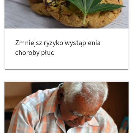
zespołu ostrej niewydolności oddechowej (ARDS) u osób z […]
Zmniejsz ryzyko wystąpienia
choroby płuc
Nowe badania sugerują, że substancje chemiczne znajdujące się
w marihuanie mogą pomóc pacjentom cierpiącym na ciężką
postać choroby płuc. Ostre uszkodzenie płuc, znane również jako
zespół ostrej niewydolności oddechowej (ARDS); jest to stan
zagrażający życiu spowodowany przez ostre urazy lub infekcję