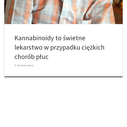
płuc. W najnowszym badaniu, naukowcy z Brazylii i Niemiec […]
Kannabinoidy to świetne
lekarstwo w przypadku ciężkich
chorób płuc
1 komentarz