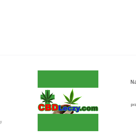
Na
pr
y