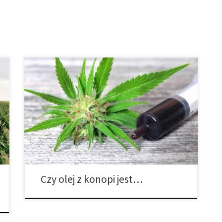
Czy olej z konopi jest… Czy olej z konopi jest…
nielegalny w przypadku zastosowania medycznego?
Mimo iż obie rośliny pochodzą od Cannabis Sativa L.,
konopie są szerzej stosowane z powodów
przemysłowych. Z drugiej strony, marihuana jest
preferowana ze względu na jej właściwości
psychoaktywne. Konopie są stosowane od czasów
starożytnych do […]
Czy olej z konopi jest…