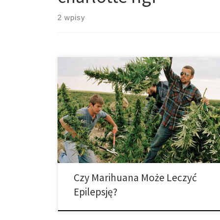
2 wpisy
Konopie indyjskie są stosowane w leczeniu padaczki
dziecięcej od dziesięcioleci, chociaż większość
publicznych rozmów rozpoczęła się od historii
Charlotte Figi, 6-letniej dziewczynki cierpiącej na
zespół Dravet, której napady padaczkowe znacznie
zmniejszyły się po zażyciu dużych dawek
kannabidiolu. Historia Charlotte, opowiedziana przez
dr. Sanjaya Guptę, zainspirowała wielu rodziców do
spróbowania medycznej […]
Czy Marihuana Może Leczyć
Epilepsję?