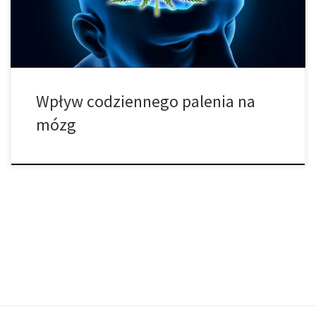
koncentracji i skupienia. Codzienni użytkownicy marihuany
wykonują swoje […]
Wpływ codziennego palenia na
mózg