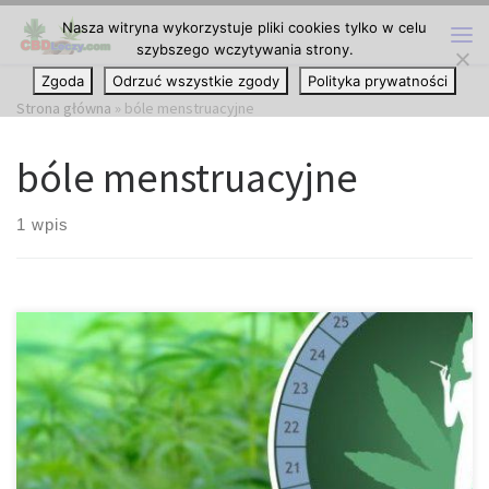
Nasza witryna wykorzystuje pliki cookies tylko w celu
Przejdź do treści
szybszego wczytywania strony.
Me
Zgoda
Odrzuć wszystkie zgody
Polityka prywatności
Strona główna
»
bóle menstruacyjne
bóle menstruacyjne
1 wpis
Stosowanie cannabis przez kobiety z pewnością nie jest nowym
zjawiskiem. Istnieją historie dotyczące królowej Wiktorii, która
stosowała marihuanę, aby złagodzić bolące miesiączki. Whoopi
Goldberg zaczęła promować korzyści marihuany w okresie
menstruacji, uruchamiając własną linię medycznej marihuany na