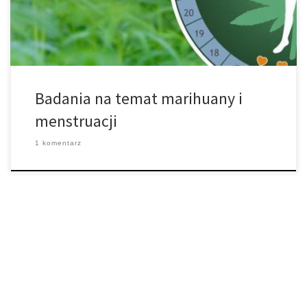
skurcze miesiączkowe. Do tej pory nie powstało zbyt wiele badań
na temat dokładnych […]
Badania na temat marihuany i
menstruacji
1 komentarz