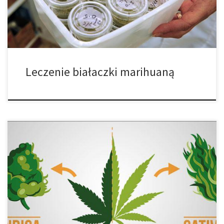
zakres potencjału, być może […]
Leczenie białaczki marihuaną
Cannabis posiada długą historię medyczną jako leczenie raka. W
dochodzeniu archeologicznym, cannabis został znaleziony w
2.500-letnim ciele syberyjskiej kobiety. Po dalszych badaniach
naukowcy stwierdzili, że kobieta mogła stosować cannabis w celu
złagodzenia objawów raka piersi. Dzisiaj, wielu pacjentów
chorych na raka nadal sięga po marihuanę. Rak piersi jest jedną
sprawą, […]