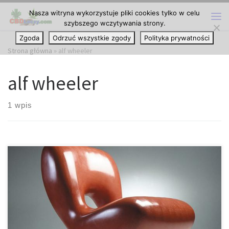
Nasza witryna wykorzystuje pliki cookies tylko w celu
Przejdź do treści
szybszego wczytywania strony.
Me
Zgoda
Odrzuć wszystkie zgody
Polityka prywatności
Strona główna
»
alf wheeler
alf wheeler
1 wpis
Co jeżeli, tworzywo sztuczne mogłoby być wykonane bez użycia
paliw kopalnych i toksycznych substancji chemicznych? Australijska
firma właśnie to zrobiła, tworząc tworzywo sztuczne, które może
przekształcić konopie w praktycznie wszystko. Zeoform to
obiecujące rozwiązanie dla tradycyjnych tworzyw sztucznych. Jest