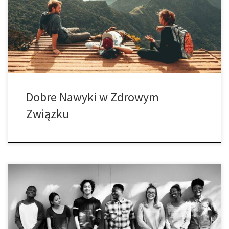
ukształtowaliśmy wokół niej kulturę. Miłość jest głównym tematem
filmów, piosenek, książek i rozmów z przyjaciółmi i rodziną. Jest
również odpowiedzialny za wielomilionową branżę aplikacji
randkowych. Ta twierdza na ten temat wpłynęła na sposób, w […]
Dobre Nawyki w Zdrowym
Związku
Stoisz na podium w pokoju wypełnionym przez twoich
rówieśników lub kolegów i wszyscy się na ciebie gapią. Twoje
dłonie są wilgotne, twarz robi się czerwona, szyja i klatka