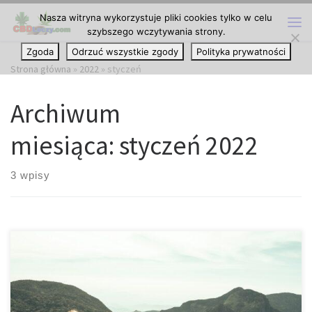
Nasza witryna wykorzystuje pliki cookies tylko w celu
Przejdź do treści
szybszego wczytywania strony.
Me
Zgoda
Odrzuć wszystkie zgody
Polityka prywatności
Strona główna
»
2022
»
styczeń
Archiwum
miesiąca:
styczeń 2022
3 wpisy
Kilka dobrych, niekonwencjonalnych nawyków w dobrym związku.
Nasza obsesja na punkcie miłości jest tak intensywna, że ​​