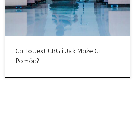
dobry? Jest trochę miejsca na spekulacje i jest wiele informacji,
które mogą sugerować, że CBG jest cudownym lekarstwem. Czym
dokładnie jest […]
Co To Jest CBG i Jak Może Ci
Pomóc?