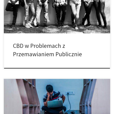
piersiowa się nabierają czerwonych plan i czujesz, jakbyś brał
udział w zajęciach sportowych. Jest tak gorąco1 odchrząkujesz,
żeby zacząć mówić, a kiedy […]
CBD w Problemach z
Przemawianiem Publicznie
Jeśli śledzisz wiadomości o kannabinoidach, jest duża szansa, że ​​
kilka razy słyszałeś o CBG. Niektórzy twierdzą, że potencjalnie
może to być kolejny CBD, ale czy rzeczywiście może być tak