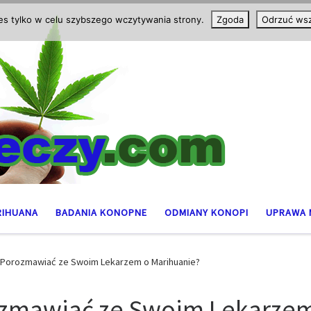
ies tylko w celu szybszego wczytywania strony.
Zgoda
Odrzuć wsz
RIHUANA
BADANIA KONOPNE
ODMIANY KONOPI
UPRAWA 
 Porozmawiać ze Swoim Lekarzem o Marihuanie?
ozmawiać ze Swoim Lekarzem