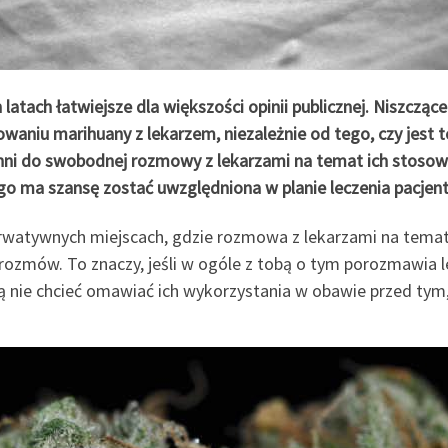
latach łatwiejsze dla większości opinii publicznej. Niszcząc
aniu marihuany z lekarzem, niezależnie od tego, czy jest t
skłonni do swobodnej rozmowy z lekarzami na temat ich stos
o ma szansę zostać uwzględniona w planie leczenia pacjenta,
erwatywnych miejscach, gdzie rozmowa z lekarzami na temat
rozmów. To znaczy, jeśli w ogóle z tobą o tym porozmawia l
 nie chcieć omawiać ich wykorzystania w obawie przed tym, j