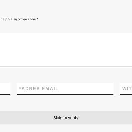
e pola są oznaczone
*
*
ADRES EMAIL
WI
Slide to verify