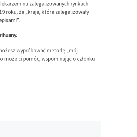
 lekarzem na zalegalizowanych rynkach.
9 roku, że „kraje, które zalegalizowały
episami”.
rihuany.
ze możesz wypróbować metodę „mój
amo może ci pomóc, wspominając o członku