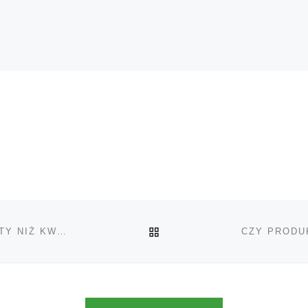
POWRÓT DO LISTY POS
CZY BARDZIEJ OPŁACA SIĘ KUPOWAĆ KONCENTRATY NIŻ KWIATY?