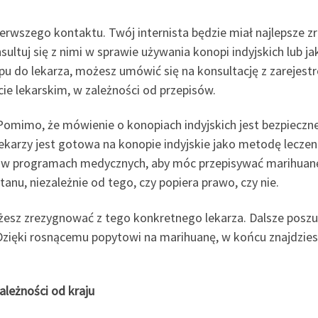
erwszego kontaktu. Twój internista będzie miał najlepsze z
nsultuj się z nimi w sprawie używania konopi indyjskich lub 
ępu do lekarza, możesz umówić się na konsultację z zareje
cie lekarskim, w zależności od przepisów.
Pomimo, że mówienie o konopiach indyjskich jest bezpieczne
 lekarzy jest gotowa na konopie indyjskie jako metodę lecze
się w programach medycznych, aby móc przepisywać marihuan
anu, niezależnie od tego, czy popiera prawo, czy nie.
żesz zrezygnować z tego konkretnego lekarza. Dalsze poszu
. Dzięki rosnącemu popytowi na marihuanę, w końcu znajdzie
ależności od kraju