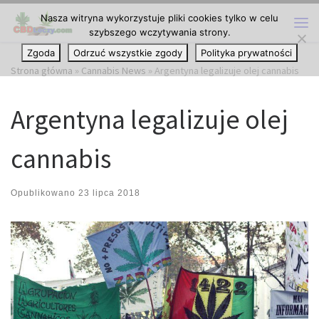
Nasza witryna wykorzystuje pliki cookies tylko w celu
Przejdź do treści
szybszego wczytywania strony.
Me
Zgoda
Odrzuć wszystkie zgody
Polityka prywatności
Strona główna
»
Cannabis News
»
Argentyna legalizuje olej cannabis
Argentyna legalizuje olej
cannabis
Opublikowano
23 lipca 2018