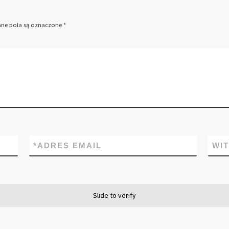
e pola są oznaczone
*
*
ADRES EMAIL
WI
Slide to verify