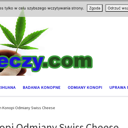
ies tylko w celu szybszego wczytywania strony.
Zgoda
Odrzuć wsz
RIHUANA
BADANIA KONOPNE
ODMIANY KONOPI
UPRAWA 
n Konopi Odmiany Swiss Cheese
opi Odmiany Swiss Cheese