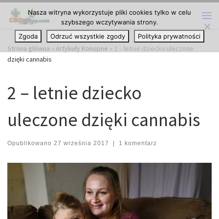
Nasza witryna wykorzystuje pliki cookies tylko w celu
Przejdź do treści
szybszego wczytywania strony.
Me
Zgoda
Odrzuć wszystkie zgody
Polityka prywatności
Strona główna
»
Artykuły Konopne
»
2 – letnie dziecko uleczone
dzięki cannabis
2 – letnie dziecko
uleczone dzięki cannabis
Opublikowano
27 września 2017
|
1 komentarz