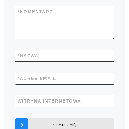
*
KOMENTARZ
*
NAZWA
*
ADRES EMAIL
WITRYNA INTERNETOWA
Slide to verify