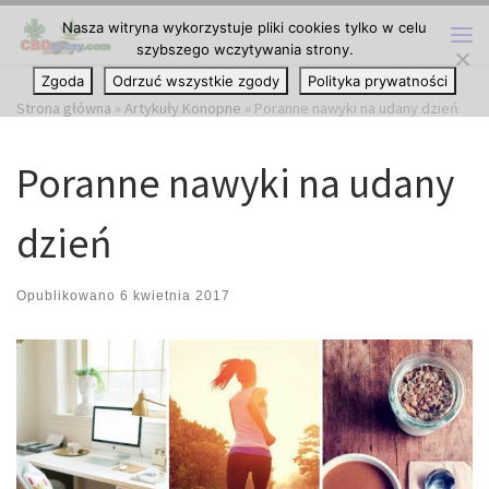
Nasza witryna wykorzystuje pliki cookies tylko w celu
Przejdź do treści
szybszego wczytywania strony.
Me
Zgoda
Odrzuć wszystkie zgody
Polityka prywatności
Strona główna
»
Artykuły Konopne
»
Poranne nawyki na udany dzień
Poranne nawyki na udany
dzień
Opublikowano
6 kwietnia 2017