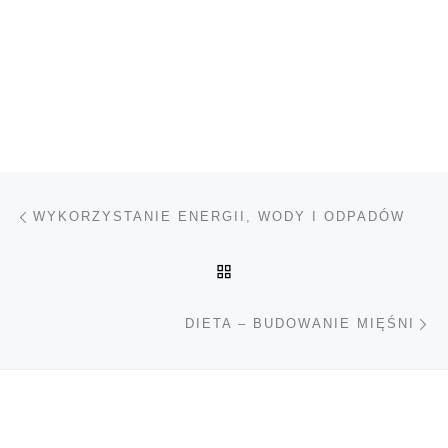
Nawigacja wpisu
Poprzedni wpis
WYKORZYSTANIE ENERGII, WODY I ODPADÓW
POWRÓT DO LISTY POS
Na
DIETA – BUDOWANIE MIĘŚNI