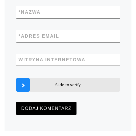
*
NAZWA
*
ADRES EMAIL
WITRYNA INTERNETOWA
Slide to verify