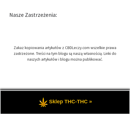
Nasze Zastrzeżenia:
Zakaz kopiowania artykułów z CBDLeczy.com wszelkie prawa
zastrzeżone. Treści na tym blogu są naszą własnością. Linki do
naszych artykułów i blogu można publikować.
© 2026
CBDLeczy.com
– Wszelkie prawa zastrzeżone
- Medyczna
Sklep THC-THC »
marihuana i olej CBD-RSO w medycynie.