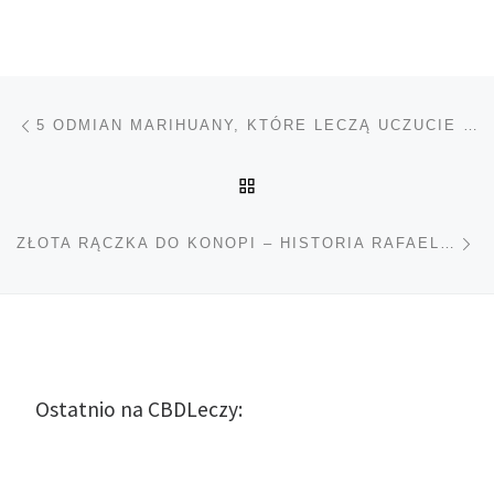
Nawigacja wpisu
Poprzedni wpis
5 ODMIAN MARIHUANY, KTÓRE LECZĄ UCZUCIE LĘKU ORAZ NIEPOKÓJ
POWRÓT DO LISTY POS
Na
ZŁOTA RĄCZKA DO KONOPI – HISTORIA RAFAEL CARO QUINTERO
Ostatnio na CBDLeczy: