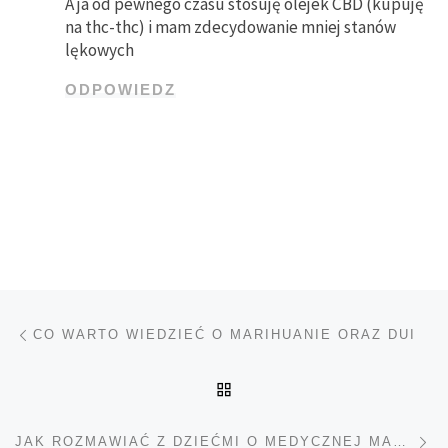
A ja od pewnego czasu stosuję olejek CBD (kupuję
na thc-thc) i mam zdecydowanie mniej stanów
lękowych
ODPOWIEDZ
Nawigacja wpisu
Poprzedni wpis
CO WARTO WIEDZIEĆ O MARIHUANIE ORAZ DUI
POWRÓT DO LISTY POS
Na
JAK ROZMAWIAĆ Z DZIEĆMI O MEDYCZNEJ MARIHUANIE