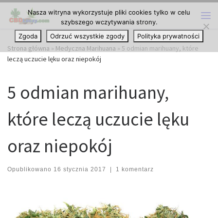
Nasza witryna wykorzystuje pliki cookies tylko w celu
Przejdź do treści
szybszego wczytywania strony.
Me
Zgoda
Odrzuć wszystkie zgody
Polityka prywatności
Strona główna
»
Medyczna Marihuana
»
5 odmian marihuany, które
leczą uczucie lęku oraz niepokój
5 odmian marihuany,
które leczą uczucie lęku
oraz niepokój
Opublikowano
16 stycznia 2017
|
1 komentarz