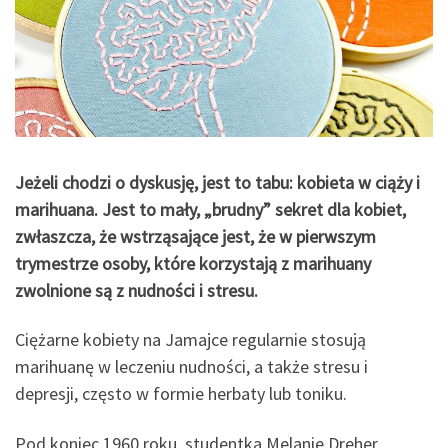
Jeżeli chodzi o dyskusję, jest to tabu: kobieta w ciąży i
marihuana. Jest to mały, „brudny” sekret dla kobiet,
zwłaszcza, że wstrząsające jest, że w pierwszym
trymestrze osoby, które korzystają z marihuany
zwolnione są z nudności i stresu.
Ciężarne kobiety na Jamajce regularnie stosują
marihuanę w leczeniu nudności, a także stresu i
depresji, często w formie herbaty lub toniku.
Pod koniec 1960 roku, studentka Melanie Dreher