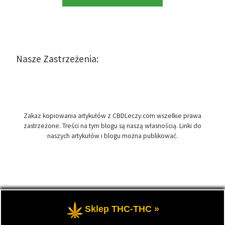
Nasze Zastrzeżenia:
Zakaz kopiowania artykułów z CBDLeczy.com wszelkie prawa
zastrzeżone. Treści na tym blogu są naszą własnością. Linki do
naszych artykułów i blogu można publikować.
© 2026
CBDLeczy.com
– Wszelkie prawa zastrzeżone
- Medyczna
Sklep THC-THC »
marihuana i olej CBD-RSO w medycynie.