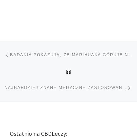
Nawigacja wpisu
Poprzedni wpis
BADANIA POKAZUJĄ, ŻE MARIHUANA GÓRUJE NAD OBECNIE DOSTĘPNYMI LEKAMI NA ALZHEIMERA
POWRÓT DO LISTY POS
Na
NAJBARDZIEJ ZNANE MEDYCZNE ZASTOSOWANIA MARIHUANY
Ostatnio na CBDLeczy: