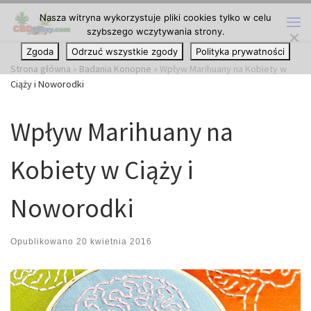
Nasza witryna wykorzystuje pliki cookies tylko w celu
Przejdź do treści
szybszego wczytywania strony.
Me
Zgoda
Odrzuć wszystkie zgody
Polityka prywatności
Strona główna
»
Badania Konopne
»
Wpływ Marihuany na Kobiety w
Ciąży i Noworodki
Wpływ Marihuany na
Kobiety w Ciąży i
Noworodki
Opublikowano
20 kwietnia 2016