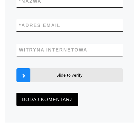
*
NAZWA
*
ADRES EMAIL
WITRYNA INTERNETOWA
Slide to verify