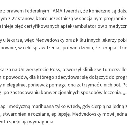
e z prawem federalnym i AMA twierdzi, że konieczne są dalsz
dnym z 22 stanów, które uczestniczą w specjalnym programie
 Istnieje pięć certyfikowanych aptek/ambulatoriów z medyc
u lekarza, więc Medvedovsky oraz kilku innych lekarzy pobi
onownie, w celu sprawdzenia i potwierdzenia, że terapia idz
karza na Uniwersytecie Ross, otworzył klinikę w Turnersville
 z powodów, dla którego zdecydował się dołączyć do progra
 nielegalnie, ponieważ pomaga ona zatrzymać u nich ból. P
 ulgi po zastosowaniu konwencjonalnych sposobów leczenia. „J
erapii medyczną marihuaną tylko wtedy, gdy cierpią na jedną
a, stwardnienie rozsiane, epilepsję. Medvedovsky mówi jednak
enta spełniają wymagania.