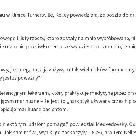
w klinice Turnersville, Kelley powiedziała, że poszła do dr
ego i listy rzeczy, które zostały na mnie wypróbowane, nie 
„Nie mam nic przeciwko temu, że wyjdziesz, zrozumiem,” za
awy, jak oregano, a ja zażywam tak wielu leków farmaceuty
y jesteś poważny?”
rancyjnym lekarzem, który praktykuje medycynę przez prawi
jącym marihuanę – że jest to „narkotyk używany przez hipisó
zepisuje marihuanę pacjentom.
wno niektórym ludziom pomaga,” powiedział Medvedovsky. Odk
Jak sam mówi, wyniki go zaskoczyły – 80%, a w tym Kelley 