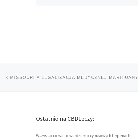
Nawigacja wpisu
Poprzedni wpis
MISSOURI A LEGALIZACJA MEDYCZNEJ MARIHUAN
Ostatnio na CBDLeczy:
Wszystko co warto wiedzieć o cytrusowych terpenach