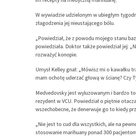
W wywiadzie udzielonym w ubiegłym tygodniu 
złagodzenia jej nieustającego bólu.
„Powiedział, że z powodu mojego stanu bazow
powiedziała. Doktor także powiedział jej: 
rozważyć konopie.
Umysł Kelley gnał: „Mówisz mi o kawałku tr
mam ochotę uderzać głową w ścianę? Czy T
Medvedovsky jest wyluzowanym i bardzo tole
rezydent w VCU. Powiedział o piętnie otacza
wszechobecne, że denerwuje go to kiedy pr
„Nie jest to cud dla wszystkich, ale na pe
stosowanie marihuany ponad 300 pacjentom. 