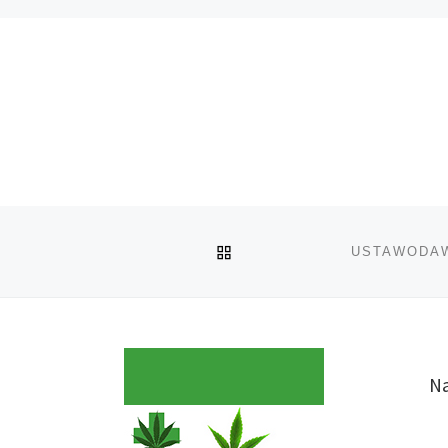
POWRÓT DO LISTY POS
Y
Na