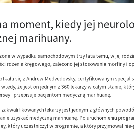
a moment, kiedy jej neurolo
nej marihuany.
odzone w wypadku samochodowym trzy lata temu, w jej rodzi
ęści rdzenia kręgowego, zalecono jej stosowanie morfiny i o
potkała się z Andrew Medvedovsky, certyfikowanym specjalistą
a wtedy, że jest on jednym z 360 lekarzy w całym stanie, któ
sey i przepisuje pacjentom medyczną marihuanę.
bór zakwalifikowanych lekarzy jest jednym z głównych powod
tanie uzyskać medyczną marihuanę. Po uruchomieniu programu
ey, który uczestniczył w programie, a który przyjmował nie