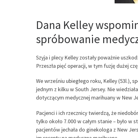
Dana Kelley wspomin
spróbowanie medycz
Szyja i plecy Kelley zostały poważnie uszk
Przeszła pięć operacji, w tym fuzję dużej cz
We wrześniu ubiegłego roku, Kelley (53l.), s
jednym z kilku w South Jersey. Nie wiedział
dotyczącym medycznej marihuany w New Jer
Pacjenci i ich rzecznicy twierdzą, że niedo
tylko około 7.000 w całym stanie – było w s
pacjentów jechała do ginekologa z New Jers
im recepty na medyczną marihuanę.