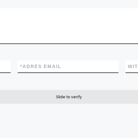
*
ADRES EMAIL
WI
Slide to verify