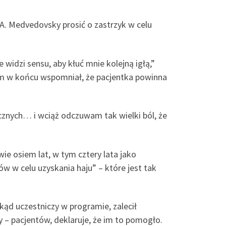
 A. Medvedovsky prosić o zastrzyk w celu
widzi sensu, aby kłuć mnie kolejną igłą,”
nim w końcu wspomniał, że pacjentka powinna
cznych… i wciąż odczuwam tak wielki ból, że
e osiem lat, w tym cztery lata jako
w w celu uzyskania haju” – które jest tak
ąd uczestniczy w programie, zalecił
– pacjentów, deklaruje, że im to pomogło.