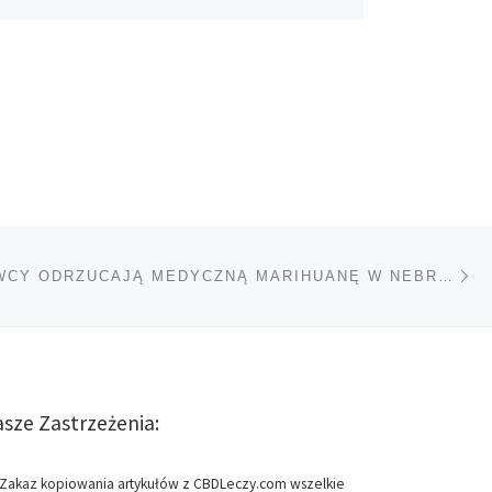
Na
TÓW
USTAWODAWCY ODRZUCAJĄ MEDYCZNĄ MARIHUANĘ W NEBRASCE
sze Zastrzeżenia:
Zakaz kopiowania artykułów z CBDLeczy.com wszelkie