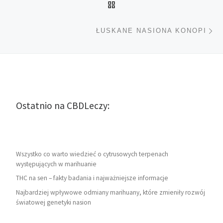
POWRÓT DO LISTY POS
Na
ŁUSKANE NASIONA KONOPI
Ostatnio na CBDLeczy:
Wszystko co warto wiedzieć o cytrusowych terpenach
występujących w marihuanie
THC na sen – fakty badania i najważniejsze informacje
Najbardziej wpływowe odmiany marihuany, które zmieniły rozwój
światowej genetyki nasion