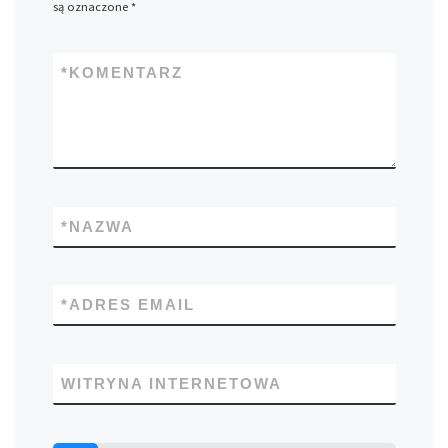
są oznaczone
*
*
KOMENTARZ
*
NAZWA
*
ADRES EMAIL
WITRYNA INTERNETOWA