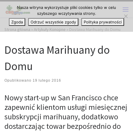
Nasza witryna wykorzystuje pliki cookies tylko w celu
Przejdź do treści
szybszego wczytywania strony.
Me
Zgoda
Odrzuć wszystkie zgody
Polityka prywatności
Strona główna
»
Artykuły Konopne
»
Dostawa Marihuany do Domu
Dostawa Marihuany do
Domu
Opublikowano
19 lutego 2016
Nowy start-up w San Francisco chce
zapewnić klientom usługi miesięcznej
subskrypcji marihuany, dodatkowo
dostarczając towar bezpośrednio do