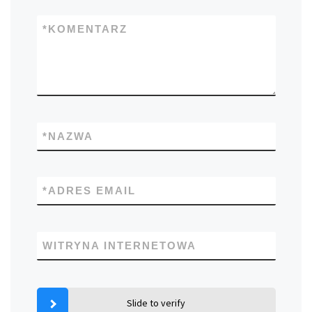
*
KOMENTARZ
*
NAZWA
*
ADRES EMAIL
WITRYNA INTERNETOWA
Slide to verify