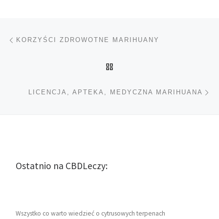
Nawigacja wpisu
Poprzedni wpis
KORZYŚCI ZDROWOTNE MARIHUANY
POWRÓT DO LISTY POS
Na
LICENCJA, APTEKA, MEDYCZNA MARIHUANA
Ostatnio na CBDLeczy:
Wszystko co warto wiedzieć o cytrusowych terpenach