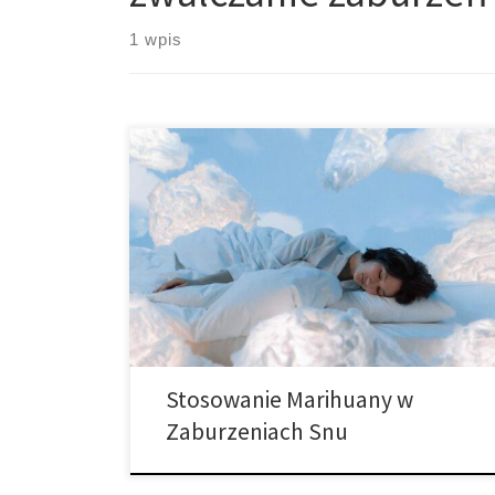
1 wpis
Wszyscy chcemy wyglądać i czuć się jak najlepiej.
Niestety czasami coś staje na przeszkodzie.
Niezdolność do spania w nocy jest jedną z głównych
przyczyn. Potrzebujemy odpowiedniego snu, aby
zachować zdrowie i czuć się jak najlepiej. Ale co
możemy zrobić, jeśli nie możemy spać? Istnieje wiele
możliwych rozwiązań, ale stosowanie konopi […]
Stosowanie Marihuany w
Zaburzeniach Snu