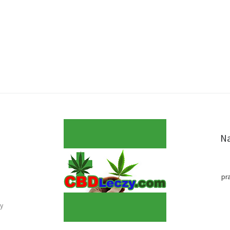
Na
pr
y