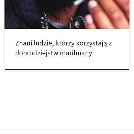
pewnie znasz. • Melissa Etheridge – Ta kobieta […]
Znani ludzie, którzy korzystają z
dobrodziejstw marihuany