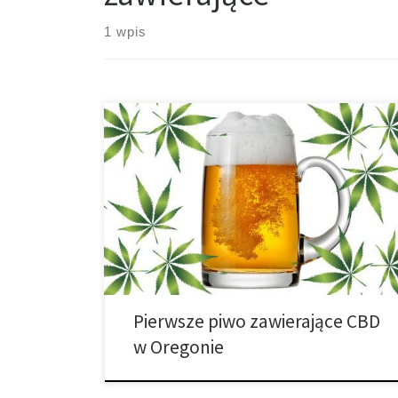
1 wpis
Na inauguracyjnym Weed Week w Portland nowy
produkt narobił trochę szumu. Coalition Brewing i Half
Baked Labs wydało pierwsze produkowane
komercyjnie piwo zawierające CBD w Oregonie. Piwo
zawiera aktywną dawkę kannabidiolu (CBD), bez THC,
psychoaktywnego składnika marihuany. CBD jest
jednym z wielu kannabinoidów cannabis,
najpowszechniej znanym z uspokajających oraz
leczniczych […]
Pierwsze piwo zawierające CBD
w Oregonie