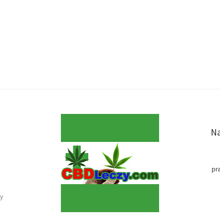
Na
pr
y