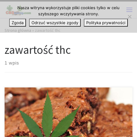
Nasza witryna wykorzystuje pliki cookies tylko w celu
Przejdź do treści
szybszego wczytywania strony.
Me
Zgoda
Odrzuć wszystkie zgody
Polityka prywatności
Strona główna
»
zawartość thc
zawartość thc
1 wpis
Rośliny konopi zawierają unikalne związki zwane kannabinoidami.
Obecne badania wykazały ponad 60 różnych kannabinoidów, ale
THC jest najbardziej znany. THC uznawane jest za powodowanie
uczucia haju po spożyciu marihuany. Chociaż rośliny marihuany
zawierają wysoki poziom THC, konopie zawierają bardzo