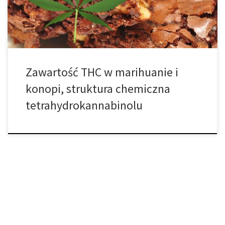
niewiele z psychoaktywnej substancji chemicznej. Tą pojedynczą
różnicą jest to, na […]
Zawartość THC w marihuanie i
konopi, struktura chemiczna
tetrahydrokannabinolu