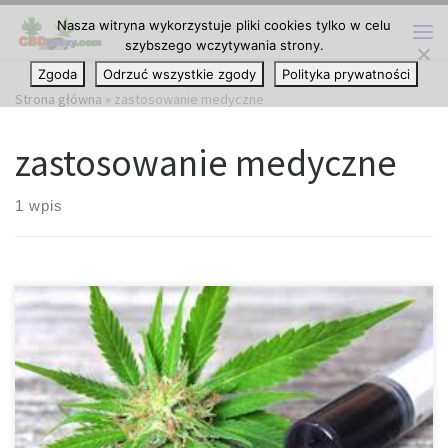
Nasza witryna wykorzystuje pliki cookies tylko w celu
Przejdź do treści
szybszego wczytywania strony.
Me
Zgoda
Odrzuć wszystkie zgody
Polityka prywatności
Strona główna
»
zastosowanie medyczne
zastosowanie medyczne
1 wpis
Czy olej z konopi jest… Czy olej z konopi jest… nielegalny w
przypadku zastosowania medycznego? Mimo iż obie rośliny
pochodzą od Cannabis Sativa L., konopie są szerzej stosowane z
powodów przemysłowych. Z drugiej strony, marihuana jest
preferowana ze względu na jej właściwości psychoaktywne.