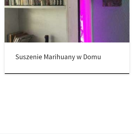
wydłużyć okres przydatności pąków i zapobiega rozwojowi
pleśni. Utwardzanie podkreśla profil smakowy pąków i rozkłada
chlorofil, umożliwiając łagodniejszy dym. Chociaż suszenie i
utwardzanie marihuany jest trudne do opanowania przy […]
Suszenie Marihuany w Domu