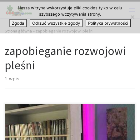
Nasza witryna wykorzystuje pliki cookies tylko w celu
Przejdź do treści
szybszego wczytywania strony.
Me
Zgoda
Odrzuć wszystkie zgody
Polityka prywatności
Strona główna
»
zapobieganie rozwojowi pleśni
zapobieganie rozwojowi
pleśni
1 wpis
Suszenie i konserwacja marihuany w domu. Prawidłowe suszenie i
utwardzanie marihuany jest niezbędne do ogólnego
doświadczenia uprawy. Suszenie usuwa wilgoć, pomaga